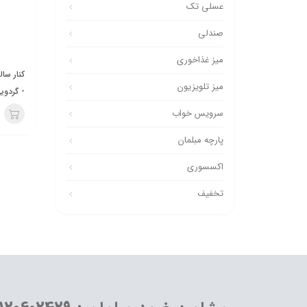
عسلی تک
صندلی
میز غذاخوری
کنار سا
میز تلویزیون
- گردوی
سرویس خواب
پارچه مبلمان
اکسسوری
تخفیف