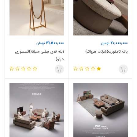
31,500,000
20,000,000
تومان
تومان
پاف کامفورت(شرکت هرواک)
آینه قدی بیضی مبیلنا(اکسسوری
هرنو)