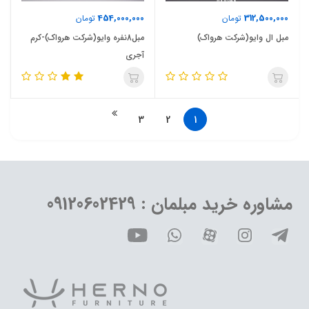
454,000,000
312,500,000
تومان
تومان
مبل ال وایو(شرکت هرواک)
مبل8نفره وایو(شرکت هرواک)-کرم
آجری
3
2
1
مشاوره خرید مبلمان : 09120602429