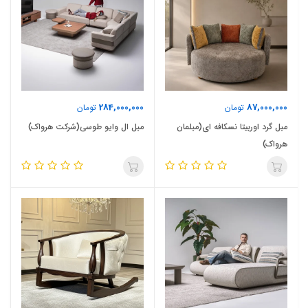
284,000,000
87,000,000
تومان
تومان
مبل گرد اوربیتا نسکافه ای(مبلمان
مبل ال وایو طوسی(شرکت هرواک)
هرواک)