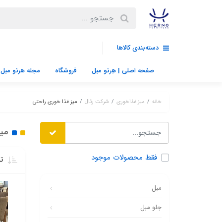
دسته‌بندی کالاها
صفحه اصلی | هِرنو مبل
فروشگاه
مجله هرنو مبل
خانه
میز غذاخوری
شرکت رئال
میز غذا خوری راحتی
میز
فقط محصولات موجود
تر
مبل
جلو مبل