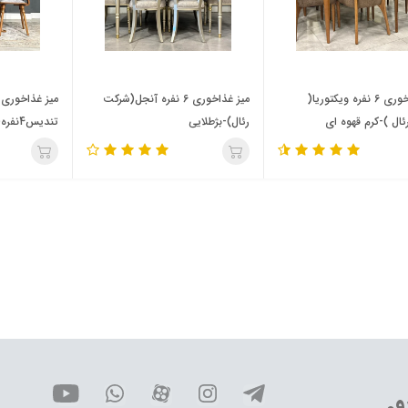
میز غذاخوری 6 نفره ویکتوریا(
میز غذاخوری 6 نفره آنجل(شرکت
میز غذاخوری 
ال )-کرم قهوه ای
رئال)-بژطلایی
تندیس4نفره(هرنومبل)