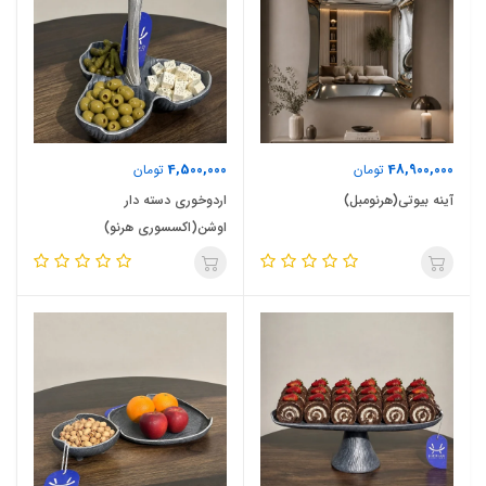
4,500,000
48,900,000
تومان
تومان
آینه بیوتی(هرنومبل)
اردوخوری دسته دار
اوشن(اکسسوری هرنو)