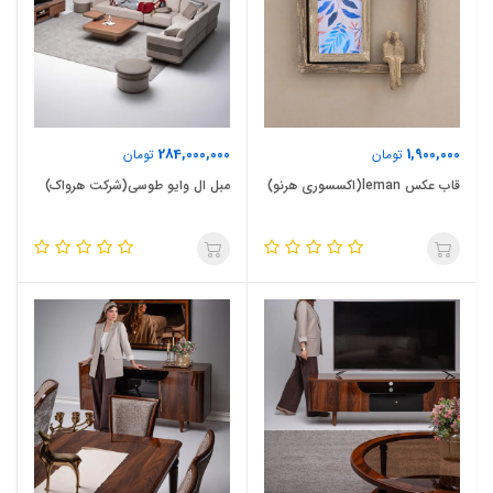
284,000,000
1,900,000
تومان
تومان
قاب عکس leman(اکسسوری هرنو)
مبل ال وایو طوسی(شرکت هرواک)