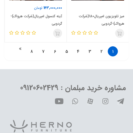
143,000,000
تومان
میز تلویزیون امپریال180(شرکت
آینه کنسول امپریال(شرکت هرواک)-
هرواک)-گردویی
گردویی
8
7
6
5
4
3
2
1
مشاوره خرید مبلمان : 09120602429