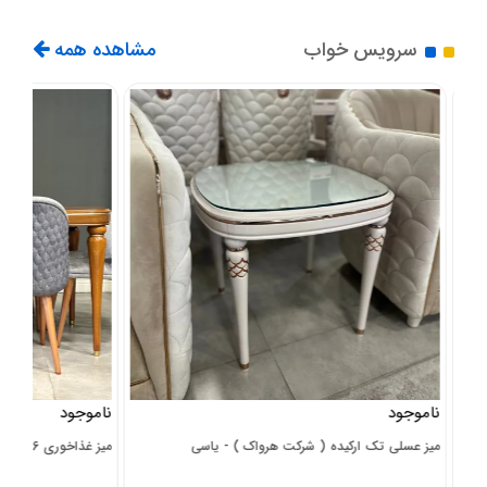
سرویس خواب
مشاهده همه
ناموجود
ناموجود
میز عسلی تک ارکیده ( شرکت هرواک ) - یاسی
میز غذاخوری 6 همیلتون(شرکت هرواک)-گردویی