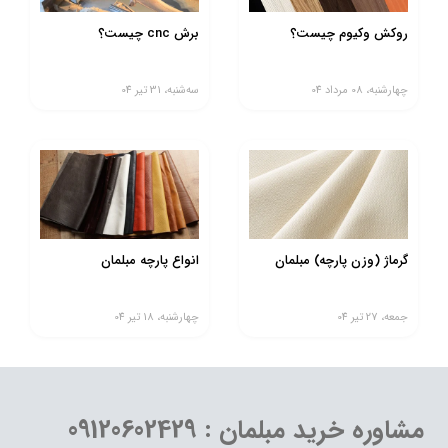
روکش وکیوم چیست؟
برش cnc چیست؟
چهارشنبه، 08 مرداد 04
ﺳﻪشنبه، 31 تير 04
گرماژ (وزن پارچه) مبلمان
انواع پارچه مبلمان
جمعه، 27 تير 04
چهارشنبه، 18 تير 04
مشاوره خرید مبلمان : 09120602429