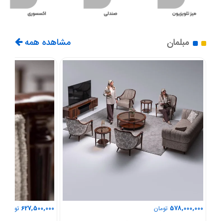
مبلمان
مشاهده همه
627,500,000
578,000,000
تومان
تومان