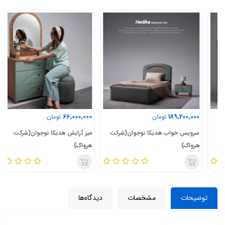
66,000,000
189,200,000
تومان
تومان
سرویس خواب هدیکا نوجوان(شرکت
میز آرایش هدیکا نوجوان(شرکت
هرواک)
هرواک)
توضیحات
مشخصات
دیدگاه‌ها