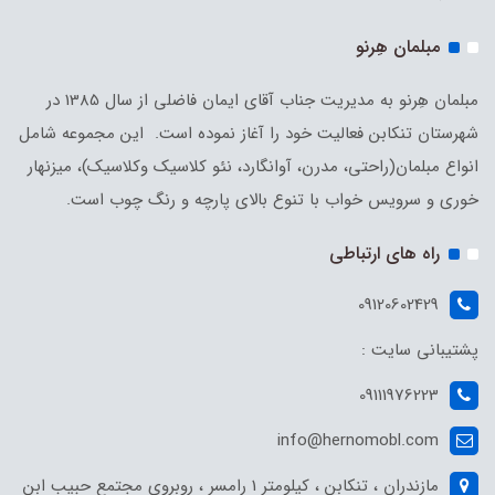
مبلمان هِرنو
مبلمان هِرنو به مدیریت جناب آقای ایمان فاضلی از سال 1385 در
شهرستان تنکابن فعالیت خود را آغاز نموده است. این مجموعه شامل
انواع مبلمان(راحتی، مدرن، آوانگارد، نئو کلاسیک وکلاسیک)، میزنهار
خوری و سرویس خواب با تنوع بالای پارچه و رنگ چوب است.
راه های ارتباطی
09120602429
پشتیبانی سایت :
09111976223
info@hernomobl.com
مازندران ، تنکابن ، کیلومتر 1 رامسر ، روبروی مجتمع حبیب ابن