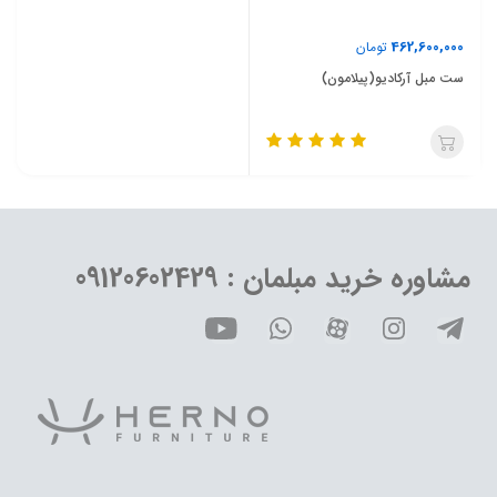
462,600,000
تومان
ست مبل آرکادیو(پیلامون)
مشاوره خرید مبلمان : 09120602429