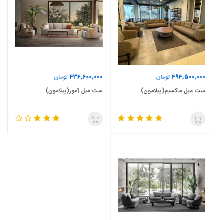
436,600,000
494,500,000
تومان
تومان
ست مبل ماکسیم(پیلامون)
ست مبل آمور(پیلامون)