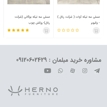
عسلی سه تیکه آوات ( شرکت رئال )
عسلی سه تیکه بوگاتی (شرکت
- وکیوم
رئال)-روکش چوب
مشاوره خرید مبلمان : 09120602429