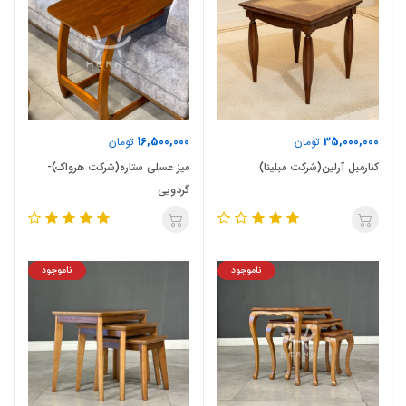
16,500,000
35,000,000
تومان
تومان
کنارمبل آرلین(شرکت مبلینا)
میز عسلی ستاره(شرکت هرواک)-
گردویی
ناموجود
ناموجود