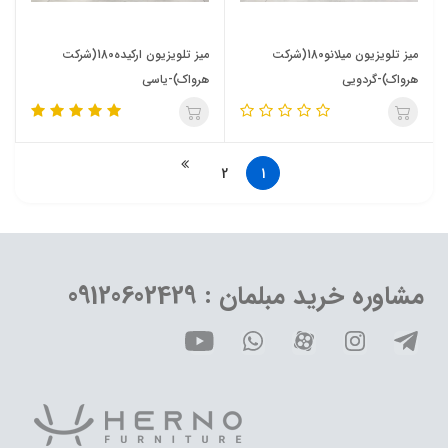
میز تلویزیون میلانو180(شرکت
میز تلویزیون ارکیده180(شرکت
هرواک)-گردویی
هرواک)-یاسی
2
1
مشاوره خرید مبلمان : 09120602429