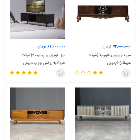
62,000,000
72,000,000
تومان
تومان
میز تلویزیون فلور180(شرکت
میز تلویزیون پینار200(شرکت
هرواک)-گردویی
هرواک)-روکش چوب طبیعی