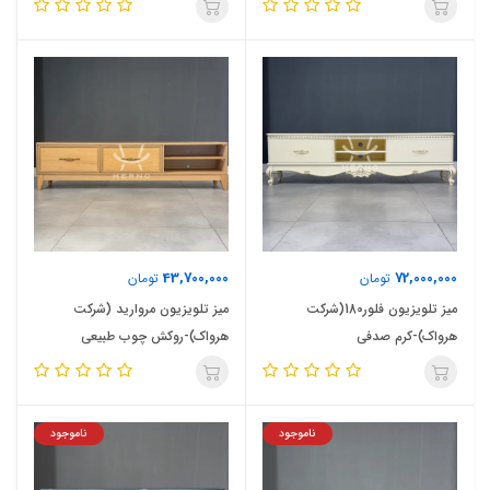
43,700,000
72,000,000
تومان
تومان
میز تلویزیون فلور180(شرکت
میز تلویزیون مروارید (شرکت
هرواک)-کرم صدفی
هرواک)-روکش چوب طبیعی
ناموجود
ناموجود