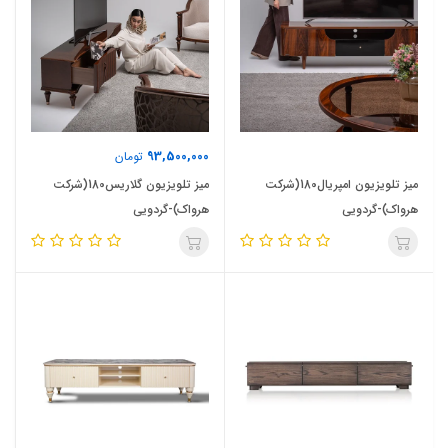
93,500,000
تومان
میز تلویزیون امپریال180(شرکت
میز تلویزیون گلاریس180(شرکت
هرواک)-گردویی
هرواک)-گردویی