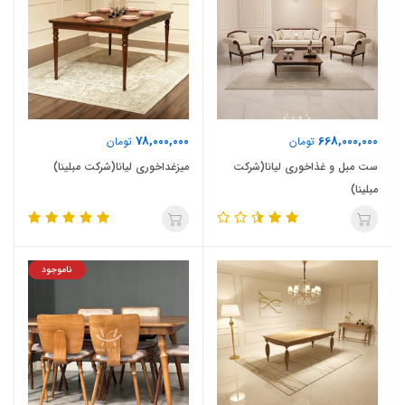
78,000,000
668,000,000
تومان
تومان
ست مبل و غذاخوری لیانا(شرکت
میزغداخوری لیانا(شرکت مبلینا)
مبلینا)
ناموجود