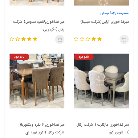
106,000,000
تومان
میزغذاخوری آرلین(شرکت مبلینا)
میز غذاخوری6نفره مدوس( شرکت
رئال )-گردویی
ناموجود
ناموجود
میز غذاخوری مارگارت ( شرکت رئال
میز غذاخوری 6 نفره ویکتوریا(
) - الوین کرم
شرکت رئال )-کرم قهوه ای