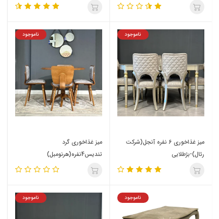
ناموجود
ناموجود
میز غذاخوری 6 نفره آنجل(شرکت
میز غذاخوری گرد
رئال)-بژطلایی
تندیس4نفره(هرنومبل)
ناموجود
ناموجود