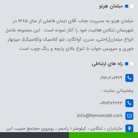
مبلمان هِرنو
مبلمان هِرنو به مدیریت جناب آقای ایمان فاضلی از سال 1385 در
شهرستان تنکابن فعالیت خود را آغاز نموده است. این مجموعه شامل
انواع مبلمان(راحتی، مدرن، آوانگارد، نئو کلاسیک وکلاسیک)، میزنهار
خوری و سرویس خواب با تنوع بالای پارچه و رنگ چوب است.
راه های ارتباطی
09120602429
پشتیبانی سایت :
09111976223
info@hernomobl.com
مازندران ، تنکابن ، کیلومتر 1 رامسر ، روبروی مجتمع حبیب ابن
مظاهر