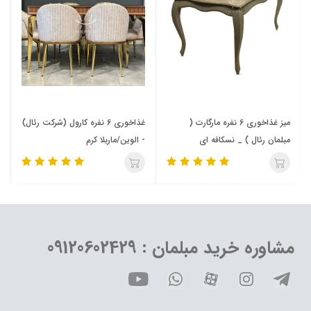
میز غذاخوری 6 نفره مارگارت (
غذاخوری 6 نفره کارول (شرکت رئال)
مبلمان رئال ) _ نسکافه ای
- الوین/ماربلا کرم
مشاوره خرید مبلمان : 09120602429