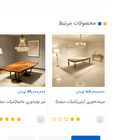
محصولات مرتبط
119,000,000
106,000,000
ان
تومان
تومان
ا(شرکت مبلینا)
میزغذاخوری آرلین(شرکت مبلینا)
میز نهارخوری ماتینا(شرکت مبلی