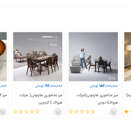
,000
192,000,000
154,000,000
تومان
تومان
نا)
میز غذاخوری هارمونی(شرکت
میز غذاخوری هارمونی( شرکت
میز گ
هرواک)-دودی
هرواک )-گردویی