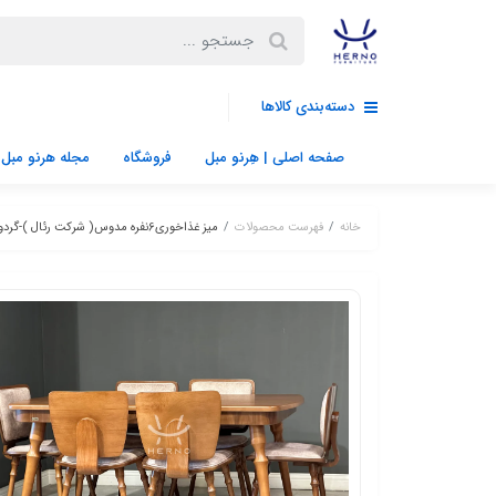
دسته‌بندی کالاها
صفحه اصلی | هِرنو مبل
فروشگاه
مجله هرنو مبل
خانه
فهرست محصولات
میز غذاخوری6نفره مدوس( شرکت رئال )-گردویی