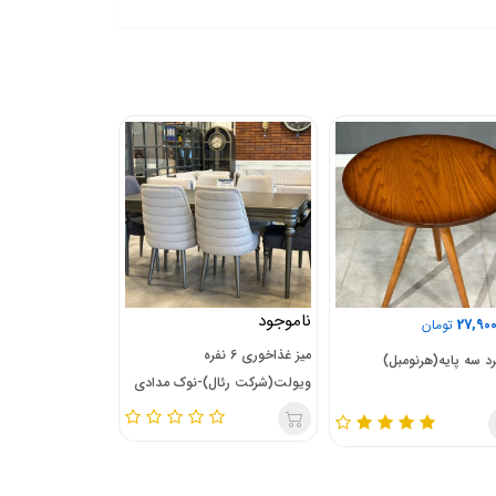
ناموجود
ناموجود
27,900
تومان
میز غذاخوری 6 نفره
میز غذ
رد سه پایه(هرنومبل)
ویولت(شرکت رئال)-نوک مدادی
رئال)-گردویی