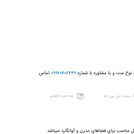
، نوع ست و یا مشاوره با شماره
09120602429
تماس
بسته بندی انحصاری
ضمانت اصل بودن کالا