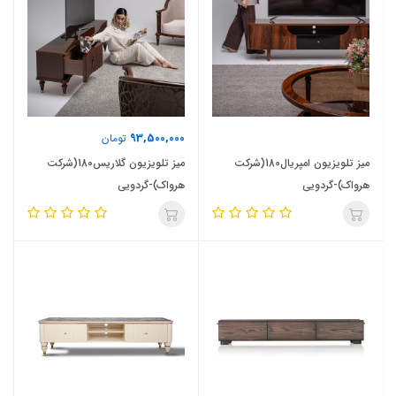
93,500,000
تومان
میز تلویزیون امپریال180(شرکت
میز تلویزیون گلاریس180(شرکت
هرواک)-گردویی
هرواک)-گردویی