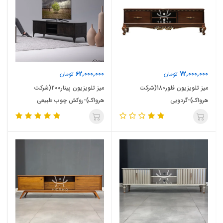
62,000,000
72,000,000
تومان
تومان
میز تلویزیون فلور180(شرکت
میز تلویزیون پینار200(شرکت
هرواک)-گردویی
هرواک)-روکش چوب طبیعی