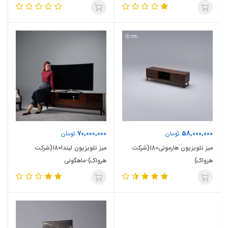
70,000,000
58,000,000
تومان
تومان
میز تلویزیون هارمونی180(شرکت
میز تلویزیون لیندا180(شرکت
هرواک)
هرواک)-ماهگونی