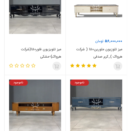
56,000,000
تومان
میز تلوزیون ملورین180 ( شرکت
میز تلویزیون فلور180(شرکت
هرواک )_کرم صدفی
هرواک)-مشکی
ناموجود
ناموجود