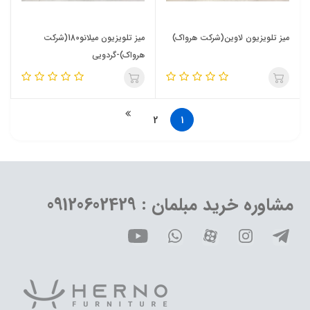
میز تلویزیون لاوین(شرکت هرواک)
میز تلویزیون میلانو180(شرکت
هرواک)-گردویی
2
1
مشاوره خرید مبلمان : 09120602429