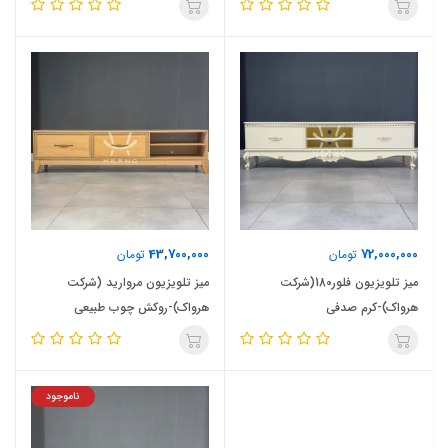
43,700,000
72,000,000
تومان
تومان
میز تلویزیون فلور180(شرکت
میز تلویزیون مروارید (شرکت
هرواک)-کرم صدفی
هرواک)-روکش چوب طبیعی
ناموجود