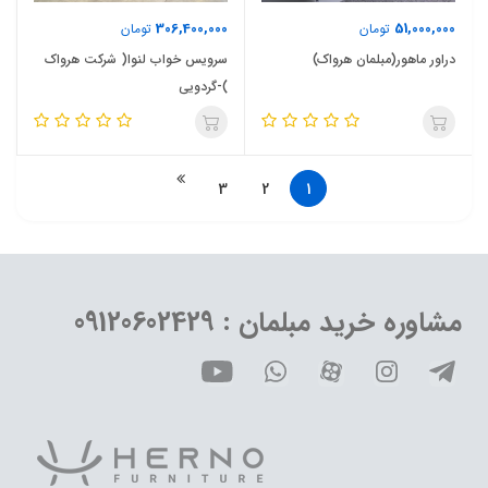
306,400,000
51,000,000
تومان
تومان
دراور ماهور(مبلمان هرواک)
سرویس خواب لنوا( شرکت هرواک
)-گردویی
3
2
1
مشاوره خرید مبلمان : 09120602429