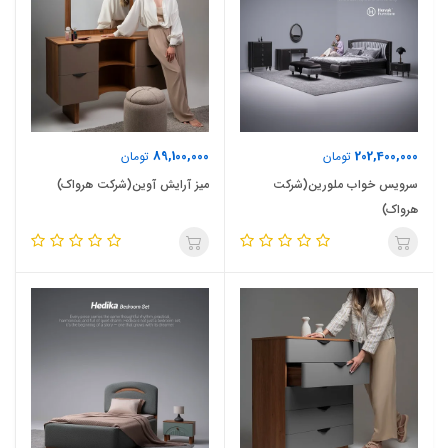
89,100,000
202,400,000
تومان
تومان
سرویس خواب ملورین(شرکت
میز آرایش آوین(شرکت هرواک)
هرواک)