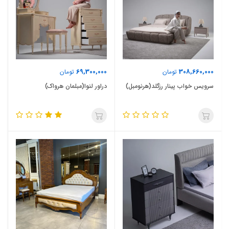
69,300,000
308,660,000
تومان
تومان
سرویس خواب پینار رزگلد(هرنومبل)
دراور لنوا(مبلمان هرواک)