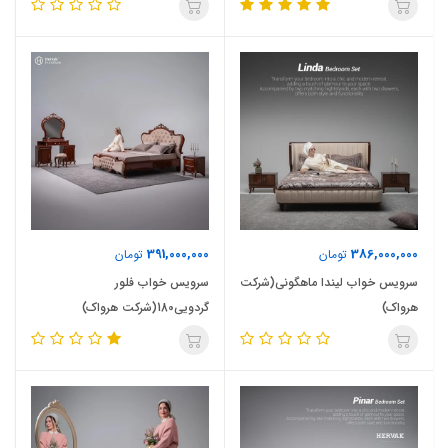
391,000,000
386,000,000
تومان
تومان
سرویس خواب لیندا ماهگونی(شرکت
سرویس خواب فلور
هرواک)
گردویی180(شرکت هرواک)