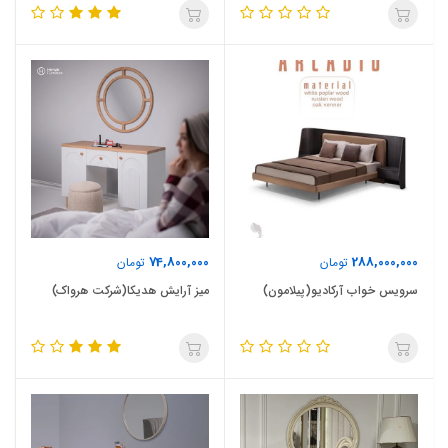
74,800,000
288,000,000
تومان
تومان
سرویس خواب آرکادیو(پیلامون)
میز آرایش هدیکا(شرکت هرواک)