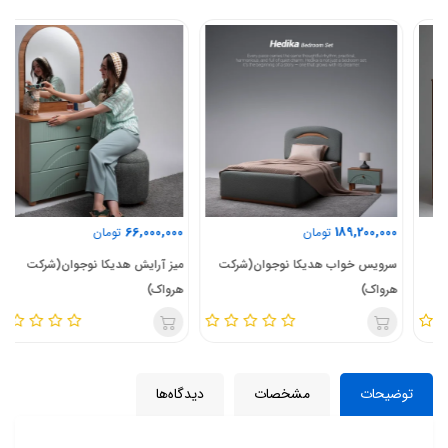
66,000,000
189,200,000
تومان
تومان
سرویس خواب هدیکا نوجوان(شرکت
میز آرایش هدیکا نوجوان(شرکت
هرواک)
هرواک)
توضیحات
مشخصات
دیدگاه‌ها