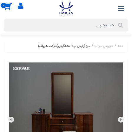
0
خانه
سرویس خواب
میز آرایش لیندا ماهگونی(شرکت هرواک)