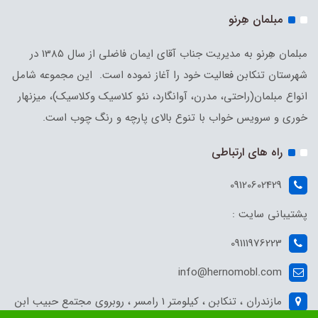
مبلمان هِرنو
مبلمان هِرنو به مدیریت جناب آقای ایمان فاضلی از سال 1385 در
شهرستان تنکابن فعالیت خود را آغاز نموده است. این مجموعه شامل
انواع مبلمان(راحتی، مدرن، آوانگارد، نئو کلاسیک وکلاسیک)، میزنهار
خوری و سرویس خواب با تنوع بالای پارچه و رنگ چوب است.
راه های ارتباطی
09120602429
پشتیبانی سایت :
09111976223
info@hernomobl.com
مازندران ، تنکابن ، کیلومتر 1 رامسر ، روبروی مجتمع حبیب ابن