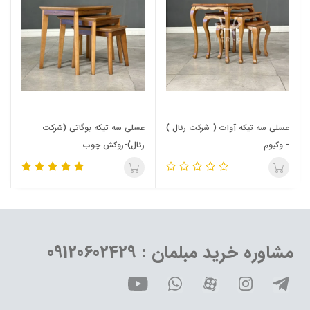
عسلی سه تیکه آوات ( شرکت رئال )
عسلی سه تیکه بوگاتی (شرکت
- وکیوم
رئال)-روکش چوب
مشاوره خرید مبلمان : 09120602429