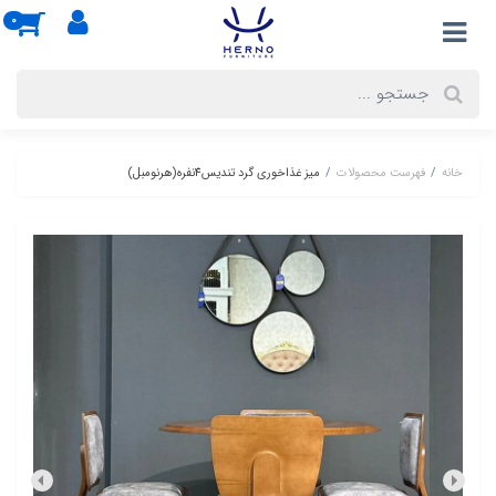
0
خانه
فهرست محصولات
میز غذاخوری گرد تندیس4نفره(هرنومبل)