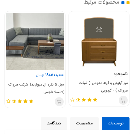
محصولات مرتبط
ناموجود
181,500,000
تومان
میز آرایش و آینه مدوس ( شرکت
مبل 5 نفره ال مروارید( شرکت هرواک
هرواک ) - گردویی
)-تسلا طوسی
توضیحات
مشخصات
دیدگاه‌ها