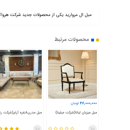
مبل ال مروارید یکی از محصولات جدید شرکت هروا
محصولات مرتبط
46,000,000
ان
تومان
ن(شرکت مبلینا)
مبل میزبان لیانا(شرکت مبلینا)
مبل مدرن8نفره آرام(شرکت رئال)