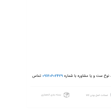
، نوع ست و یا مشاوره با شماره
09120602429
تماس
بسته بندی انحصاری
ضمانت اصل بودن کالا