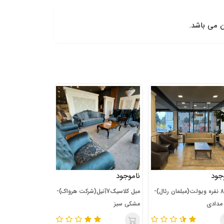
 می باشد.
جود
ناموجود
ناموجود
مبل 8 نفره ویولت(مبلمان رئال)-
مبل کلاسیک7آنیل(شرکت هرواک)-
مبل آوان
مدادی
مشکی سبز
رئال)-(قابل سفارش