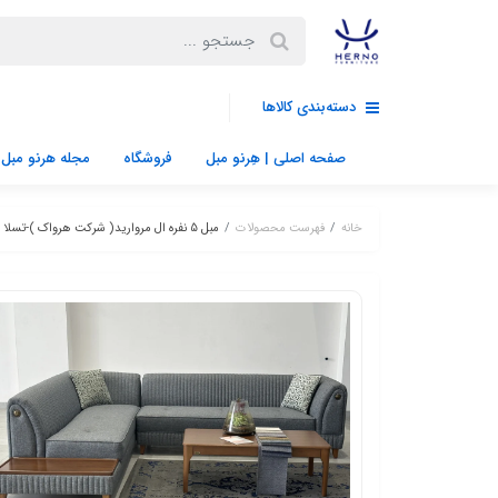
دسته‌بندی کالاها
صفحه اصلی | هِرنو مبل
فروشگاه
مجله هرنو مبل
خانه
فهرست محصولات
مبل 5 نفره ال مروارید( شرکت هرواک )-تسلا طوسی