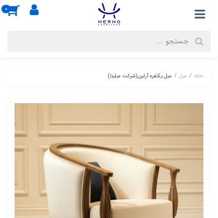
0
خانه
مبل
مبل یکنفره آرلین(شرکت مبلینا)