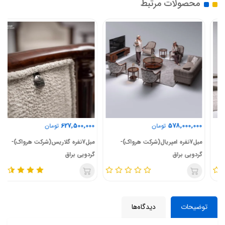
محصولات مرتبط
627,500,000
578,000,000
تومان
تومان
مبل7نفره امپریال(شرکت هرواک)-
مبل7نفره گلاریس(شرکت هرواک)-
گردویی براق
گردویی براق
توضیحات
دیدگاه‌ها