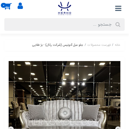
0
خانه
فهرست محصولات
جلو مبل آدونیس (شرکت رئال) - بژ طلایی