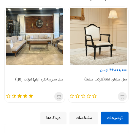
46,000,000
تومان
مبل میزبان لیانا(شرکت مبلینا)
مبل مدرن8نفره آرام(شرکت رئال)
توضیحات
مشخصات
دیدگاه‌ها