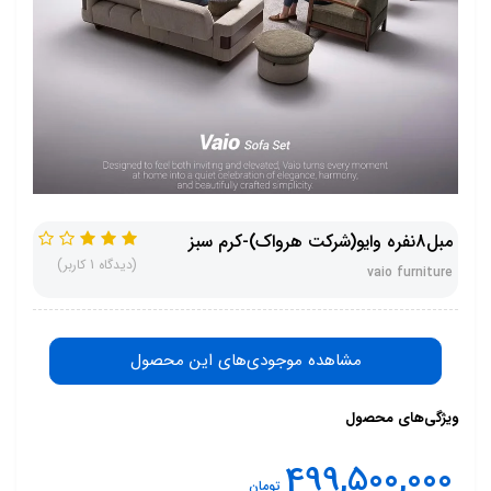
مبل8نفره وایو(شرکت هرواک)-کرم سبز
(دیدگاه 1 کاربر)
vaio furniture
مشاهده موجودی‌های این محصول
ویژگی‌های محصول
499,500,000
تومان