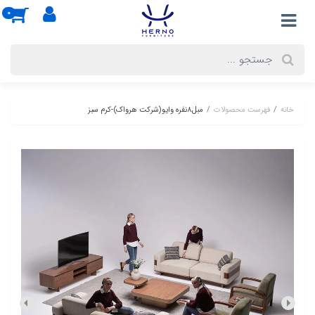
0
خانه
فهرست محصولات
مبل8نفره وایو(شرکت هرواک)-کرم سبز