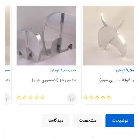
16,000,000
9,000,000
تومان
تومان
تندیس فیل(اکسسوری هرنو)
تندیس گوزن(اکسسوری هرنو)
توضیحات
مشخصات
دیدگاه‌ها