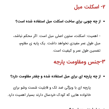
2- اسكلت مبل
از چه چوبى براى ساخت اسكلت مبل استفاده شده است؟
- اهميت: اسكلت، ستون اصلى مبل است. اكَر محكم نباشد،
مبل طول عمر مفيدى نخواهد داشت. يك پایه ی مقاوم،
تضمين طول عمر و كيفيت است.
3-جنس ومقاومت پارجه
از چه پارچه اى براى مبل استفاده شده و چقدر مقاومت دارد؟
پارچه اى با ویژگی ضد لک و قابليت شست وشو براى
خانواده هايى كه كودک خردسال دارند بسيار اهميت دارد.