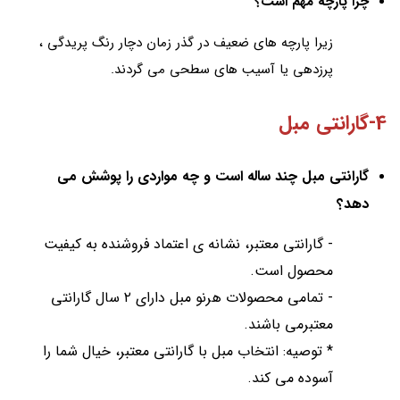
چرا پارچه مهم است؟
زيرا پارچه هاى ضعيف در گذر زمان دچار رنگ پریدگی ،
پرزدهی يا آسيب هاى سطحى مى گردند.
4-گارانتی مبل
گارانتی مبل چند ساله است و چه مواردى را پوشش مى
دهد؟
- گارانتى معتبر، نشانه ى اعتماد فروشنده به كيفيت
محصول است.
- تمامى محصولات هرنو مبل داراى ٢ سال گارانتى
معتبرمى باشند.
* توصيه: انتخاب مبل با گارانتی معتبر، خيال شما را
آسوده مى كند.