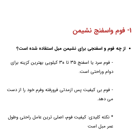
1- فوم واسفنج نشيمن
از چه فوم و اسفنجى براى نشيمن مبل استفاده شده است؟
- فوم سرد يا اسفنج ٣٥ تا ه٣ كيلويى بهترين كزينه براى
دوام وراحتى است.
- فوم بى كيفيت پس ازمدتى فرورفته وفرم خود را از دست
مى دهد.
* نكته كليدى: كيفيت فوم، اصلى ترين عامل راحتى وطول
عمر مبل است