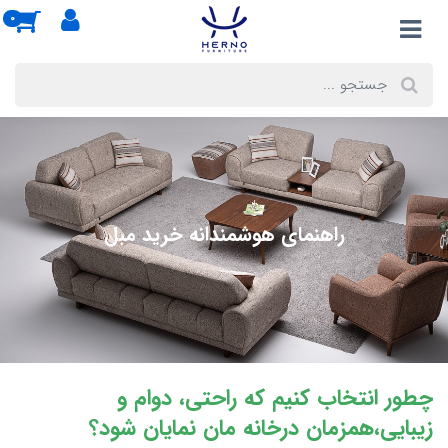
0
راهنماى هوشمندانه خريد مبل
چطور انتخاب كنيم كه راحتى، دوام و
زيبايى،همزمان درخانه مان نمايان شود؟