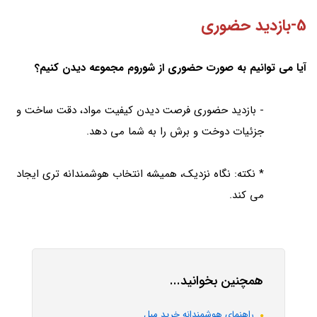
5-بازديد حضورى
آيا مى توانيم به صورت حضورى از شوروم مجموعه ديدن كنيم؟
- بازديد حضورى فرصت ديدن كيفيت مواد، دقت ساخت و
جزئيات دوخت و برش را به شما مى دهد.
* نكته: نگاه نزديک، هميشه انتخاب هوشمندانه ترى ايجاد
مى كند.
همچنین بخوانید...
راهنماى هوشمندانه خريد مبل