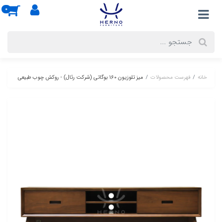
0
خانه
فهرست محصولات
میز تلوزیون 160 بوگاتی (شرکت رئال) - روکش چوب طبیعی