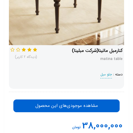
کنارمبل ماتینا(شرکت مبلینا)
(دیدگاه 2 کاربر)
matina table
دسته :
جلو مبل
مشاهده موجودی‌های این محصول
38,000,000
تومان