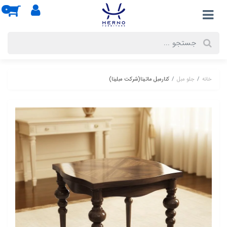
0
خانه
جلو مبل
کنارمبل ماتینا(شرکت مبلینا)