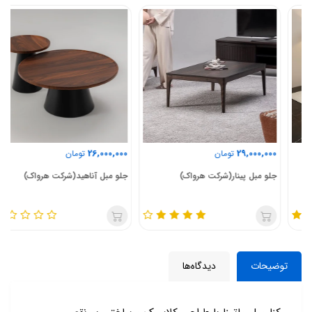
26,000,000
29,000,000
تومان
تومان
جلو مبل پینار(شرکت هرواک)
جلو مبل آناهید(شرکت هرواک)
توضیحات
دیدگاه‌ها