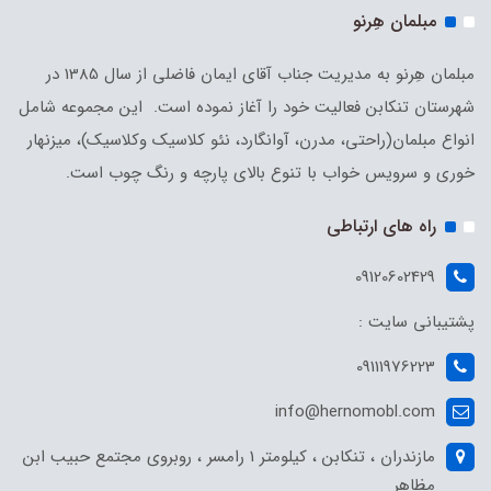
مبلمان هِرنو
مبلمان هِرنو به مدیریت جناب آقای ایمان فاضلی از سال 1385 در
شهرستان تنکابن فعالیت خود را آغاز نموده است. این مجموعه شامل
انواع مبلمان(راحتی، مدرن، آوانگارد، نئو کلاسیک وکلاسیک)، میزنهار
خوری و سرویس خواب با تنوع بالای پارچه و رنگ چوب است.
راه های ارتباطی
09120602429
پشتیبانی سایت :
09111976223
info@hernomobl.com
مازندران ، تنکابن ، کیلومتر 1 رامسر ، روبروی مجتمع حبیب ابن
مظاهر