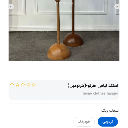
استند لباس هرنو-(هرنومبل)
herno clothes hanger
انتخاب رنگ:
گردویی
خودرنگ