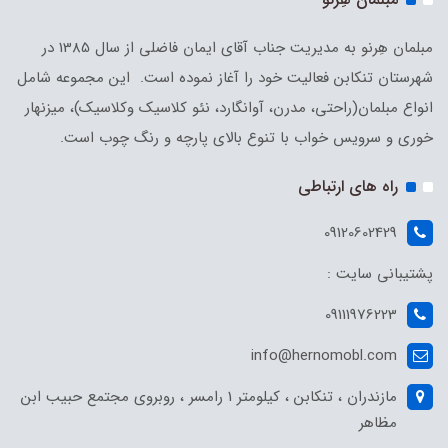
مبلمان هِرنو به مدیریت جناب آقای ایمان فاضلی از سال 1385 در
شهرستان تنکابن فعالیت خود را آغاز نموده است. این مجموعه شامل
انواع مبلمان(راحتی، مدرن، آوانگارد، نئو کلاسیک وکلاسیک)، میزنهار
خوری و سرویس خواب با تنوع بالای پارچه و رنگ چوب است.
راه های ارتباطی
09120602429
پشتیبانی سایت :
09111976223
info@hernomobl.com
مازندران ، تنکابن ، کیلومتر 1 رامسر ، روبروی مجتمع حبیب ابن
مظاهر