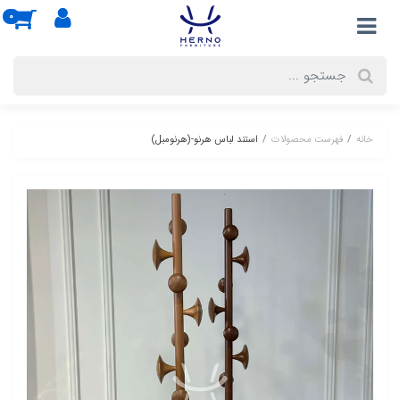
0
خانه
فهرست محصولات
استند لباس هرنو-(هرنومبل)