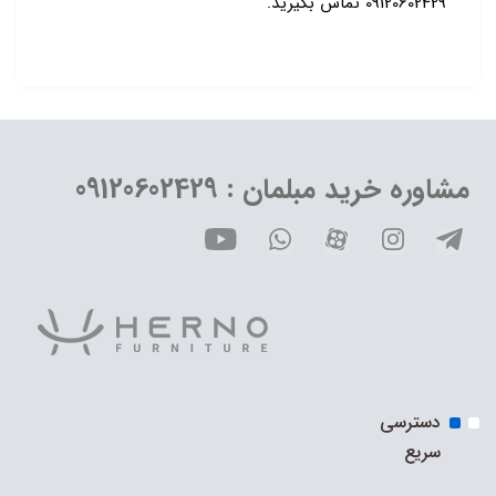
09120602429 تماس بگیرید.
مشاوره خرید مبلمان : 09120602429
دسترسی
سریع