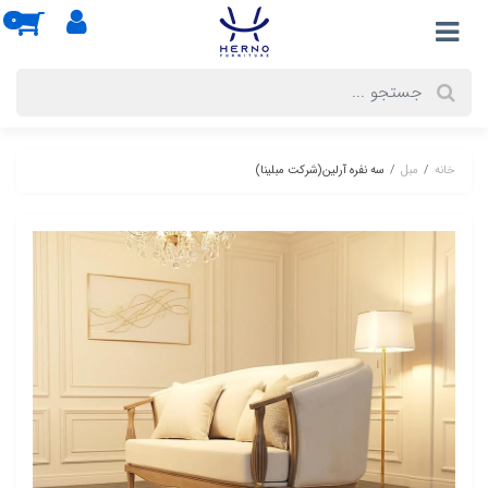
0
خانه
مبل
سه نفره آرلین(شرکت مبلینا)