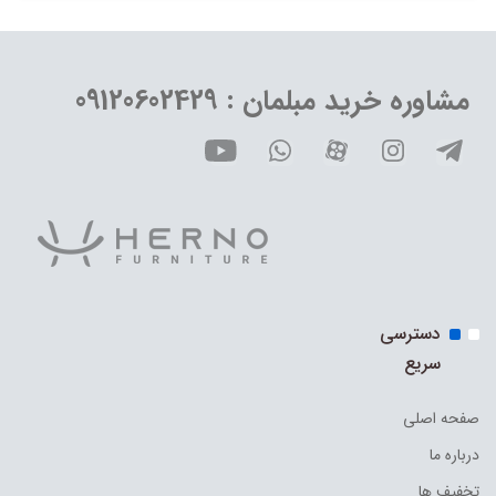
مشاوره خرید مبلمان : 09120602429
دسترسی
سریع
صفحه اصلی
درباره ما
تخفیف ها