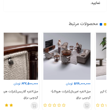
نمایید.
محصولات مرتبط
627,500,000
578,000,000
تومان
تومان
مبل7نفره امپریال(شرکت هرواک)-
مبل7نفره گلاریس(شرکت هرواک)-
گردویی براق
گردویی براق