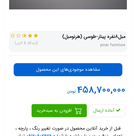
مبل8نفره پینار-طوسی (هرنومبل)
(دیدگاه 5 کاربر)
pinar furniture
مشاهده موجودی‌های این محصول
458,700,000
تومان
آماده ارسال
افزودن به سبدخرید
-
قبل از خرید آنلاین محصول در صورت تغییر رنگ ، پارچه ،