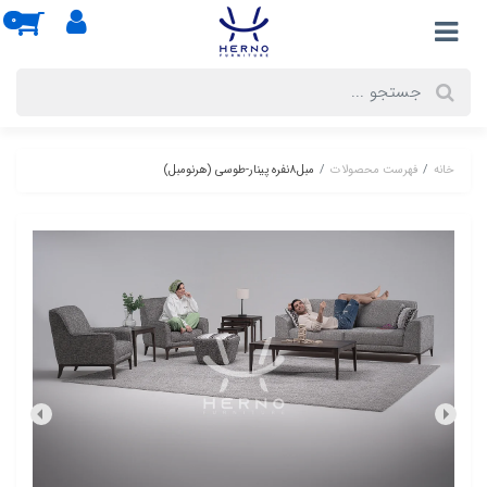
0
خانه
فهرست محصولات
مبل8نفره پینار-طوسی (هرنومبل)