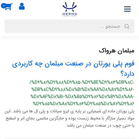
0
مبلمان هرواک
فوم پلی یورتان در صنعت مبلمان چه کاربردی
دارد؟
/%D9%81%D9%88%D9%85-%D9%BE%D9%84%DB%8C-
%DB%8C%D9%88%D8%B1%D8%AA%D8%A7%D9%86-
%D8%AF%D8%B1-%D8%B5%D9%86%D8%B9%D8%AA-
%D9%85%D8%A8%D9%84%D9%85%D8%A7%D9%86
پلی یورتان ماده ای شیمیایی بر پایه ی ایزو سیانات و پلی ال ها می باشد. این
مواد بسیار سازگار با محیط زیست بوده و جایگزین مناسبی بجای ابر و اسفنج
یا حتی چوب در صنعت مبلمان می باشد.