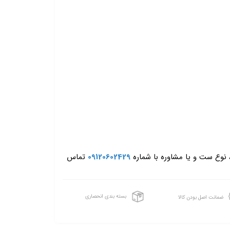
، نوع ست و یا مشاوره با شماره
09120602429
تماس
بسته بندی انحصاری
ضمانت اصل بودن کالا