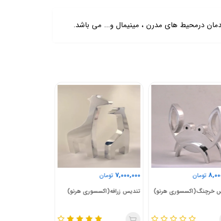
ن درمحیط های مدرن ، مینیمال و... می باشد.
2,700,000
9,000,000
7,00
تومان
تومان
تومان
س زرافه(اکسسوری هرنو)
تندیس اسب نشسته و
جاشمعی3شعل
ایستاده(اکسسوری هرنو)
هرنو)