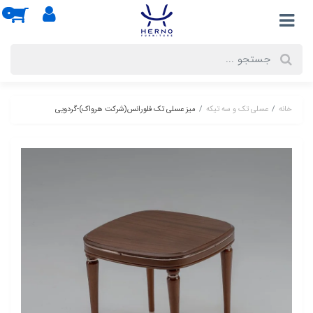
0
خانه
عسلی تک و سه تیکه
میز عسلی تک فلورانس(شرکت هرواک)-گردویی