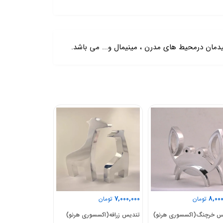
مان درمحیط های مدرن ، مینیمال و... می باشد.
2,700,000
9,000,000
7,00
تومان
تومان
تومان
س زرافه(اکسسوری هرنو)
تندیس اسب نشسته و
جاشمعی3شعل