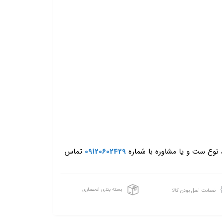
، نوع ست و یا مشاوره با شماره
09120602429
تماس
بسته بندی انحصاری
ضمانت اصل بودن کالا