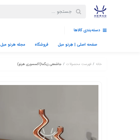
دسته‌بندی کالاها
صفحه اصلی | هِرنو مبل
فروشگاه
مجله هرنو مبل
خانه
فهرست محصولات
جاشمعی زیگما(اکسسوری هرنو)