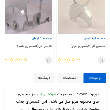
16,000,000
9,000,000
تومان
تومان
تندیس فیل(اکسسوری هرنو)
تندیس گوزن(اکسسوری هرنو)
توضیحات
مشخصات
دیدگاه‌ها
دوچرخهbicycle از محصولات
شرکت وندا
و جز موجودی
های مجموعه هرنو مبل می باشد. این اکسسوری جذاب
مناست چیدمان درمحیط های مدرن ، مینیمال و... می