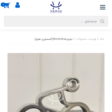
0
خانه
فهرست محصولات
دوچرخهbicycle(اکسسوری هرنو)