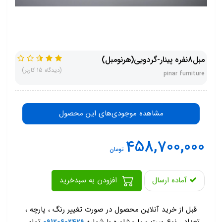
مبل8نفره پینار-گردویی(هرنومبل)
(دیدگاه 15 کاربر)
pinar furniture
مشاهده موجودی‌های این محصول
458,700,000
تومان
آماده ارسال
افزودن به سبدخرید
-
قبل از خرید آنلاین محصول در صورت تغییر رنگ ، پارچه ،