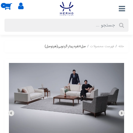
0
خانه
فهرست محصولات
مبل8نفره پینار-گردویی(هرنومبل)