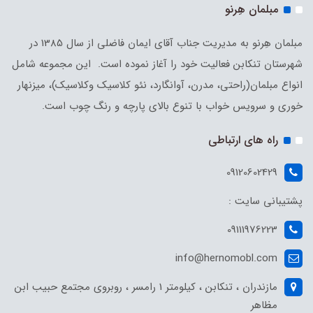
مبلمان هِرنو
مبلمان هِرنو به مدیریت جناب آقای ایمان فاضلی از سال 1385 در
شهرستان تنکابن فعالیت خود را آغاز نموده است. این مجموعه شامل
انواع مبلمان(راحتی، مدرن، آوانگارد، نئو کلاسیک وکلاسیک)، میزنهار
خوری و سرویس خواب با تنوع بالای پارچه و رنگ چوب است.
راه های ارتباطی
09120602429
پشتیبانی سایت :
09111976223
info@hernomobl.com
مازندران ، تنکابن ، کیلومتر 1 رامسر ، روبروی مجتمع حبیب ابن
مظاهر