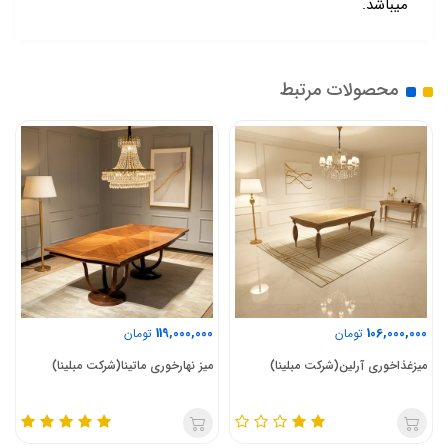
میباشد.
محصولات مرتبط
119,000,000
106,000,000
تومان
تومان
میزغذاخوری آرلین(شرکت مبلینا)
میز نهارخوری ماتینا(شرکت مبلینا)