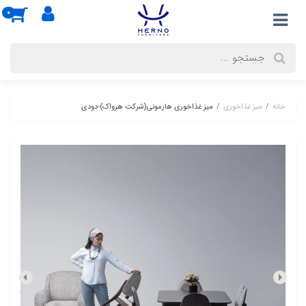
0
خانه
میز غذاخوری
میز غذاخوری هارمونی(شرکت هرواک)-دودی