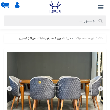
0
خانه
فهرست محصولات
میز غذاخوری 6 همیلتون(شرکت هرواک)-گردویی