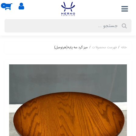
0
خانه
فهرست محصولات
میز گرد سه پایه(هرنومبل)