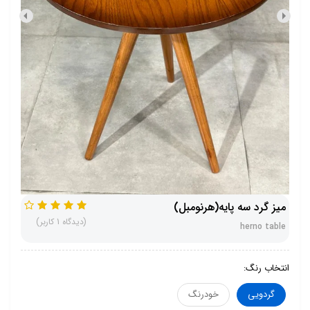
میز گرد سه پایه(هرنومبل)
(دیدگاه 1 کاربر)
herno table
انتخاب رنگ:
گردویی
خودرنگ