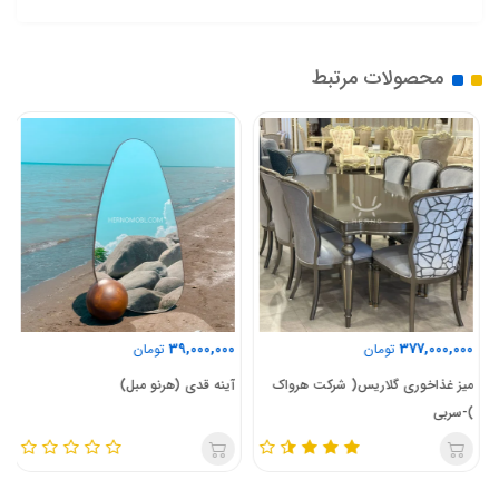
محصولات مرتبط
39,000,000
377,000,000
تومان
تومان
میز غذاخوری گلاریس( شرکت هرواک
آینه قدی (هرنو مبل)
)-سربی