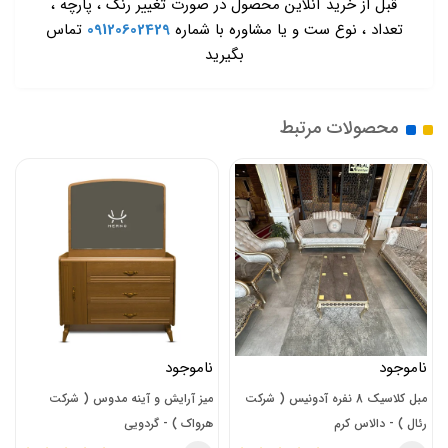
قبل از خرید آنلاین محصول در صورت تغییر رنگ ، پارچه ،
تعداد ، نوع ست و یا مشاوره با شماره
09120602429
تماس
بگیرید
محصولات مرتبط
ناموجود
181,500,000
تومان
بل کلاسیک 8 نفره آدونیس ( شرکت
میز آرایش و آینه مدوس ( شرکت
مبل 5 نفره ال 
کرم
هرواک ) - گردویی
)-تسلا طوسی