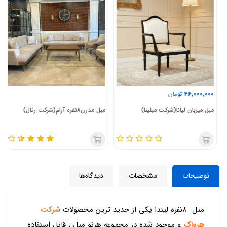
46,000,000
تومان
مبل میزبان لیانا(شرکت مبلینا)
مبل مدرن8نفره آرام(شرکت رئال)
توضیحات
مشخصات
دیدگاه‌ها
مبل 8نفره لیندا یکی از جدید ترین محصولات
شرکت
هرواک
و موجود شده در مجموعه هرنو مبل ، قابل استفاده