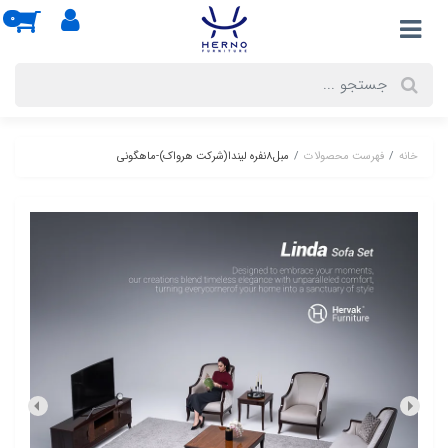
0
خانه
فهرست محصولات
مبل8نفره لیندا(شرکت هرواک)-ماهگونی