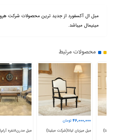
مبل ال آکسفورد از جدید ترین محصولات شرکت هروا
مینیمال میباشد.
محصولات مرتبط
46,000,000
ان
تومان
ن(شرکت مبلینا)
مبل میزبان لیانا(شرکت مبلینا)
مبل مدرن8نفره آرام(شرکت رئال)