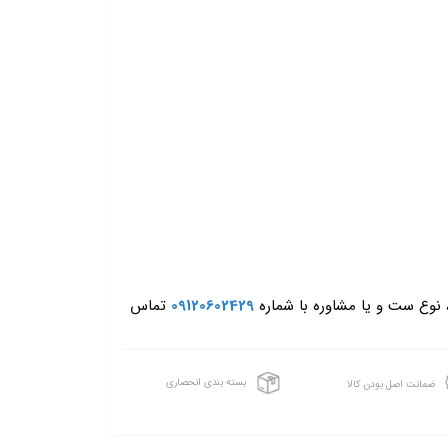
، نوع ست و یا مشاوره با شماره
09120602429
تماس
بسته بندی انحصاری
ضمانت اصل بودن کالا