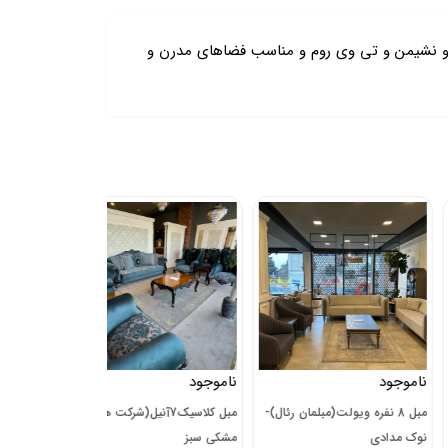
 و نشیمن و تی وی روم و مناسب فضاهای مدرن و
جود
ناموجود
ناموجود
مبل 8 نفره ویولت(مبلمان رئال)-
مبل کلاسیک7آنیل(شرکت هرواک)-
مبل آوان
مدادی
مشکی سبز
رئال)-(قابل سفارش