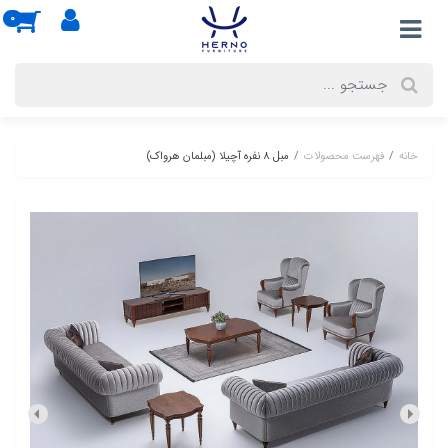
0
خانه
فهرست محصولات
مبل 8 نفره آچیلا (مبلمان هرواک)