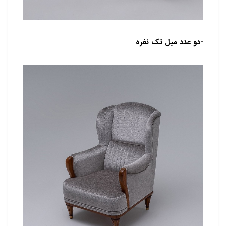
-دو عدد مبل تک نفره